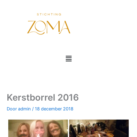
Ga
naar
de
inhoud
Menu
Kerstborrel 2016
Door
admin
/
18 december 2018
4
3