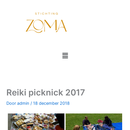
Ga
naar
de
inhoud
Menu
Reiki picknick 2017
Door
admin
/
18 december 2018
5
4