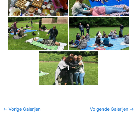
3
2
1
←
Vorige Galerijen
Volgende Galerijen
→