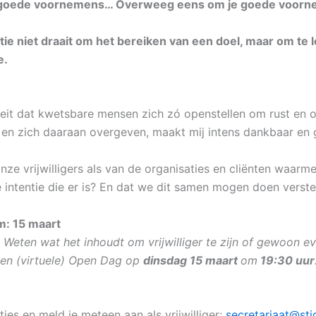
wel goede voornemens… Overweeg eens om je goede voorn
entie niet draait om het bereiken van een doel, maar om te l
e.
feit dat kwetsbare mensen zich zó openstellen om rust en 
en zich daaraan overgeven, maakt mij intens dankbaar en g
ze vrijwilligers als van de organisaties en cliënten waar
ste intentie die er is? En dat we dit samen mogen doen vers
m: 15 maart
 Weten wat het inhoudt om vrijwilliger te zijn of gewoon 
een (virtuele) Open Dag op
dinsdag 15 maart
om
19:30 uur
es en meld je meteen aan als vrijwilliger:
secretariaat@sti