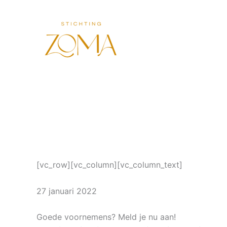
Ga
naar
de
inhoud
[vc_row][vc_column][vc_column_text]
27 januari 2022
Goede voornemens? Meld je nu aan!